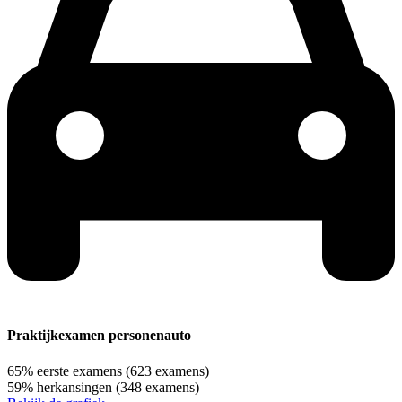
Praktijkexamen personenauto
65%
eerste examens
(623 examens)
59%
herkansingen
(348 examens)