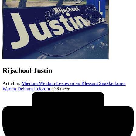
Rijschool Justin
Actief in:
Miedum
Weidum
Leeuwarden
Blessum
Snakkerburen
Warten
Deinum
Lekkum
+36 meer