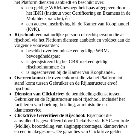
het Platform diensten aanbiedt en beschikt over:
een geldige WRM-bevoegdheidspas afgegeven door
het IBKI (Instituut voor Certificering en Examens in de
Mobiliteitsbranche); én
een actieve inschrijving bij de Kamer van Koophandel
(KvK).
Rijschool:
een natuurlijke persoon of rechtspersoon die als
rijschool via het Platform diensten aanbiedt en voldoet aan de
volgende voorwaarden:
beschikt over ten minste één geldige WRM-
bevoegdheidspas;
is geregistreerd bij het CBR met een geldig
rijschoolnummer; én
is ingeschreven bij de Kamer van Koophandel.
Overeenkomst:
de overeenkomst die via het Platform tot
stand komt tussen Gebruiker en de Rijinstructeur en/of
rijschool.
Diensten van Clickdrive:
de bemiddelingsdienst tussen
Gebruiker en de Rijinstructeur en/of rijschool, inclusief het
faciliteren van boeking, betaling, administratie en
klantenservice.
Clickdrive Geverifieerde Rijschool:
Rijschool die
aanvullend is geverifieerd door Clickdrive via KYC-controle
(Mollie), beoordeling van slagingspercentages, klantreviews
en een intakegesprek. De garanties van Clickdrive gelden