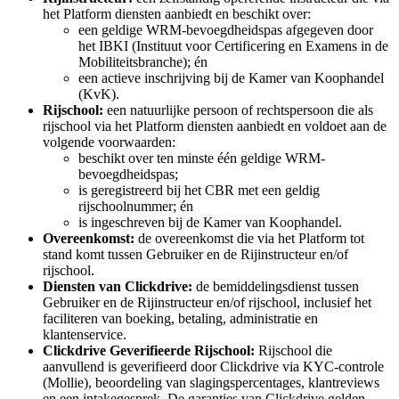
het Platform diensten aanbiedt en beschikt over:
een geldige WRM-bevoegdheidspas afgegeven door
het IBKI (Instituut voor Certificering en Examens in de
Mobiliteitsbranche); én
een actieve inschrijving bij de Kamer van Koophandel
(KvK).
Rijschool:
een natuurlijke persoon of rechtspersoon die als
rijschool via het Platform diensten aanbiedt en voldoet aan de
volgende voorwaarden:
beschikt over ten minste één geldige WRM-
bevoegdheidspas;
is geregistreerd bij het CBR met een geldig
rijschoolnummer; én
is ingeschreven bij de Kamer van Koophandel.
Overeenkomst:
de overeenkomst die via het Platform tot
stand komt tussen Gebruiker en de Rijinstructeur en/of
rijschool.
Diensten van Clickdrive:
de bemiddelingsdienst tussen
Gebruiker en de Rijinstructeur en/of rijschool, inclusief het
faciliteren van boeking, betaling, administratie en
klantenservice.
Clickdrive Geverifieerde Rijschool:
Rijschool die
aanvullend is geverifieerd door Clickdrive via KYC-controle
(Mollie), beoordeling van slagingspercentages, klantreviews
en een intakegesprek. De garanties van Clickdrive gelden