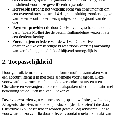
uitsluitend voor deze geverifieerde rijscholen.
Herroepingsrecht:
het wettelijk recht van consumenten om
een overeenkomst binnen 14 dagen na sluiting zonder opgave
van reden te ontbinden, tenzij uitgesloten op grond van de
wet.
Payment provider:
de door Clickdrive ingeschakelde derde
partij (zoals Mollie) die de betalingsafhandeling verzorgt via
een derdenrekening.
Force majeure:
iedere van de wil van Clickdrive
onafhankelijke omstandigheid waardoor (verdere) nakoming
van verplichtingen tijdelijk of blijvend onmogelijk is.
2. Toepasselijkheid
Door gebruik te maken van het Platform en/of het aanmaken van
een account, stemt u in met deze algemene voorwaarden. Deze
voorwaarden vormen een bindende overeenkomst tussen u en
Clickdrive en vervangen alle eerdere afspraken of communicatie met
betrekking tot de Diensten van Clickdrive.
Deze voorwaarden zijn van toepassing op alle websites, web-apps,
AI agents, diensten, inhoud en producten (de "Diensten") die door
Clickdrive B.V. beschikbaar worden gesteld. Wij adviseren u deze
voorwaarden zorgvuldig door te lezen voordat u gebruik maakt van