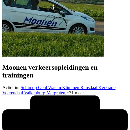
Moonen verkeersopleidingen en
trainingen
Actief in:
Schin op Geul
Walem
Klimmen
Ransdaal
Kerkrade
Voerendaal
Valkenburg
Margraten
+31 meer