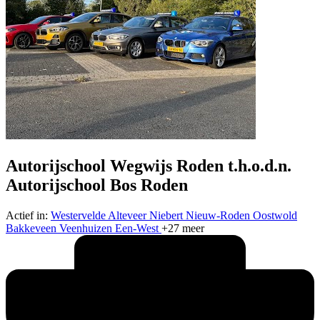
Autorijschool Wegwijs Roden t.h.o.d.n.
Autorijschool Bos Roden
Actief in:
Westervelde
Alteveer
Niebert
Nieuw-Roden
Oostwold
Bakkeveen
Veenhuizen
Een-West
+27 meer