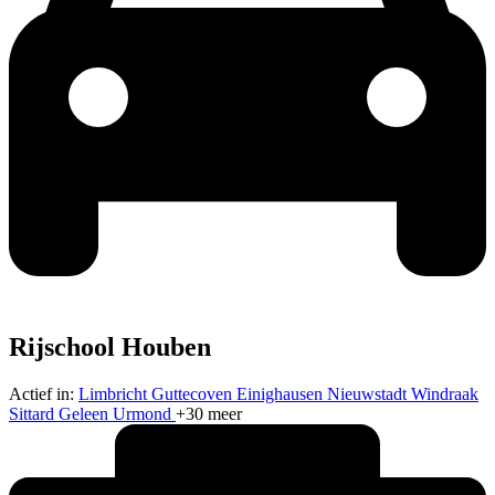
Rijschool Houben
Actief in:
Limbricht
Guttecoven
Einighausen
Nieuwstadt
Windraak
Sittard
Geleen
Urmond
+30 meer