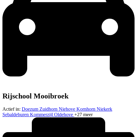
Rijschool Mooibroek
Actief in:
Doezum
Zuidhorn
Niehove
Kornhorn
Niekerk
Sebaldeburen
Kommerzijl
Oldehove
+27 meer