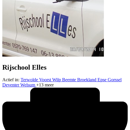
Rijschool Elles
Actief in:
Terwolde
Voorst
Wilp
Beemte Broekland
Epse
Gorssel
Deventer
Welsum
+13 meer