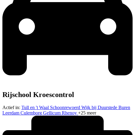
Rijschool Kroescontrol
Actief in:
Tull en 't Waal
Schoonrewoerd
Wijk bij Duurstede
Buren
Leerdam
Culemborg
Gellicum
Rhenoy
+25 meer