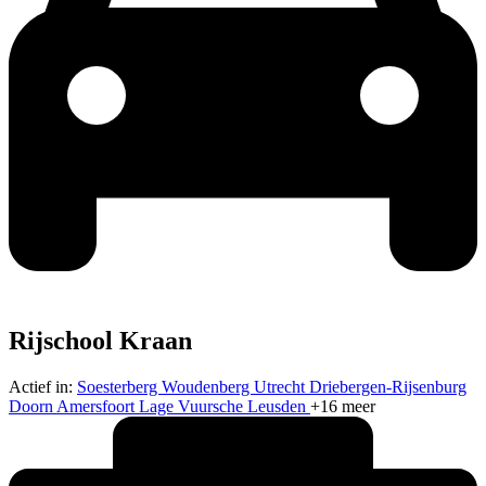
Rijschool Kraan
Actief in:
Soesterberg
Woudenberg
Utrecht
Driebergen-Rijsenburg
Doorn
Amersfoort
Lage Vuursche
Leusden
+16 meer