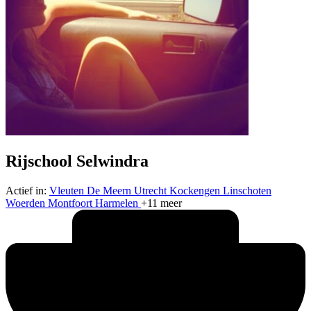
Rijschool Selwindra
Actief in:
Vleuten
De Meern
Utrecht
Kockengen
Linschoten
Woerden
Montfoort
Harmelen
+11 meer