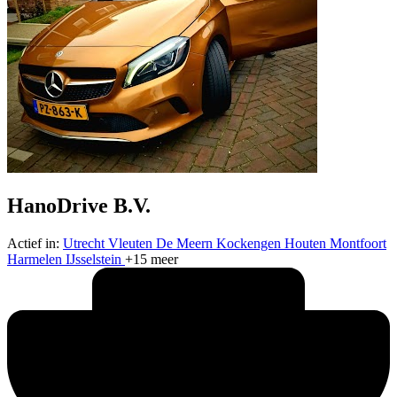
HanoDrive B.V.
Actief in:
Utrecht
Vleuten
De Meern
Kockengen
Houten
Montfoort
Harmelen
IJsselstein
+15 meer