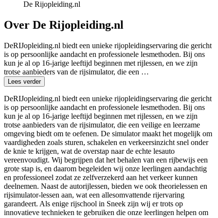
De Rijopleiding.nl
Over De Rijopleiding.nl
DeRIJopleiding.nl biedt een unieke rijopleidingservaring die gericht
is op persoonlijke aandacht en professionele lesmethoden. Bij ons
kun je al op 16-jarige leeftijd beginnen met rijlessen, en we zijn
trotse aanbieders van de rijsimulator, die een …
Lees verder
DeRIJopleiding.nl biedt een unieke rijopleidingservaring die gericht
is op persoonlijke aandacht en professionele lesmethoden. Bij ons
kun je al op 16-jarige leeftijd beginnen met rijlessen, en we zijn
trotse aanbieders van de rijsimulator, die een veilige en leerzame
omgeving biedt om te oefenen. De simulator maakt het mogelijk om
vaardigheden zoals sturen, schakelen en verkeersinzicht snel onder
de knie te krijgen, wat de overstap naar de echte lesauto
vereenvoudigt. Wij begrijpen dat het behalen van een rijbewijs een
grote stap is, en daarom begeleiden wij onze leerlingen aandachtig
en professioneel zodat ze zelfverzekerd aan het verkeer kunnen
deelnemen. Naast de autorijlessen, bieden we ook theorielessen en
rijsimulator-lessen aan, wat een allesomvattende rijervaring
garandeert. Als enige rijschool in Sneek zijn wij er trots op
innovatieve technieken te gebruiken die onze leerlingen helpen om