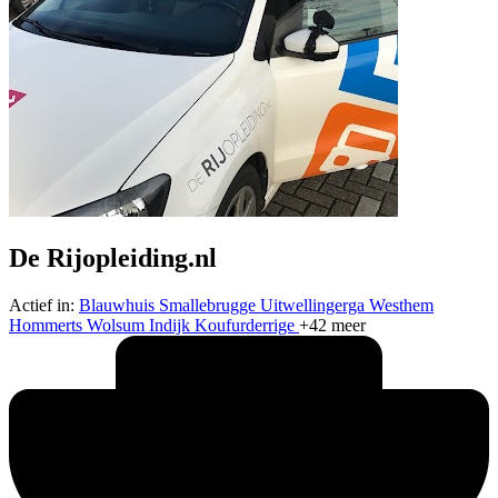
De Rijopleiding.nl
Actief in:
Blauwhuis
Smallebrugge
Uitwellingerga
Westhem
Hommerts
Wolsum
Indijk
Koufurderrige
+42 meer