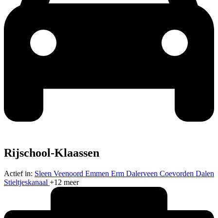
Rijschool-Klaassen
Actief in:
Sleen
Veenoord
Emmen
Erm
Dalerveen
Coevorden
Dalen
Stieltjeskanaal
+12 meer