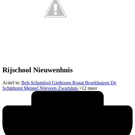
Rijschool Nieuwenhuis
Actief in:
Belt-Schutsloot
Giethoorn
Rogat
Broekhuizen
De
Schiphorst
Meppel
Nijeveen
Zwartsluis
+12 meer