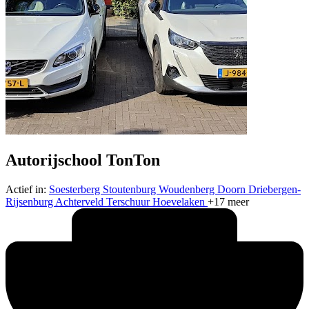
Autorijschool TonTon
Actief in:
Soesterberg
Stoutenburg
Woudenberg
Doorn
Driebergen-
Rijsenburg
Achterveld
Terschuur
Hoevelaken
+17 meer