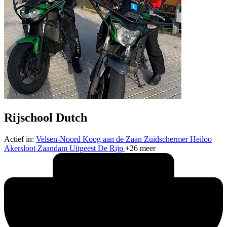
Rijschool Dutch
Actief in:
Velsen-Noord
Koog aan de Zaan
Zuidschermer
Heiloo
Akersloot
Zaandam
Uitgeest
De Rijp
+26 meer