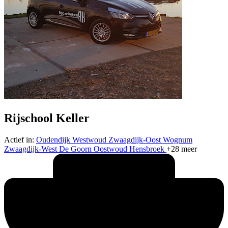
Rijschool Keller
Actief in:
Oudendijk
Westwoud
Zwaagdijk-Oost
Wognum
Zwaagdijk-West
De Goorn
Oostwoud
Hensbroek
+28 meer