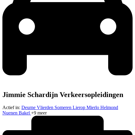
Jimmie Schardijn Verkeersopleidingen
Actief in:
Deurne
Vlierden
Someren
Lierop
Mierlo
Helmond
Nuenen
Bakel
+9 meer