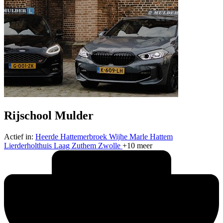
Rijschool Mulder
Actief in:
Heerde
Hattemerbroek
Wijhe
Marle
Hattem
Lierderholthuis
Laag Zuthem
Zwolle
+10 meer