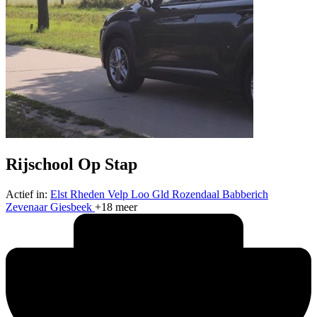
Rijschool Op Stap
Actief in:
Elst
Rheden
Velp
Loo Gld
Rozendaal
Babberich
Zevenaar
Giesbeek
+18 meer