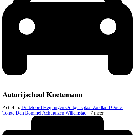
Autorijschool Knetemann
Actief in:
Dinteloord
Heijningen
Ooltgensplaat
Zuidland
Oude-
Tonge
Den Bommel
Achthuizen
Willemstad
+7 meer