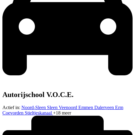
Autorijschool V.O.C.E.
Actief in:
Noord-Sleen
Sleen
Veenoord
Emmen
Dalerveen
Erm
Coevorden
Stieltjeskanaal
+18 meer