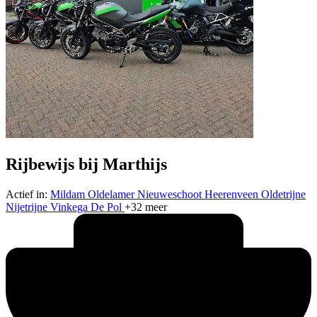
Rijbewijs bij Marthijs
Actief in:
Mildam
Oldelamer
Nieuweschoot
Heerenveen
Oldetrijne
Nijetrijne
Vinkega
De Pol
+32 meer