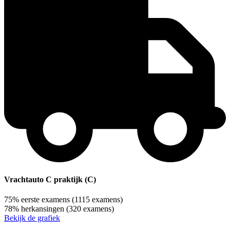
Vrachtauto C praktijk (C)
75%
eerste examens
(1115 examens)
78%
herkansingen
(320 examens)
Bekijk de grafiek