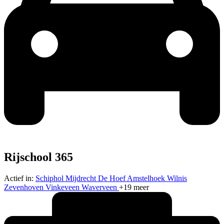
Rijschool 365
Actief in:
Schiphol
Mijdrecht
De Hoef
Amstelhoek
Wilnis
Zevenhoven
Vinkeveen
Waverveen
+19 meer