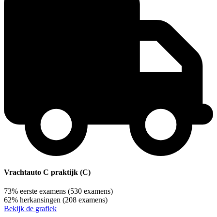
Vrachtauto C praktijk (C)
73%
eerste examens
(530 examens)
62%
herkansingen
(208 examens)
Bekijk de grafiek