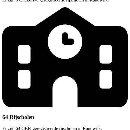
64 Rijscholen
Er zijn 64 CBR-geregistreerde rijscholen in Randwijk.