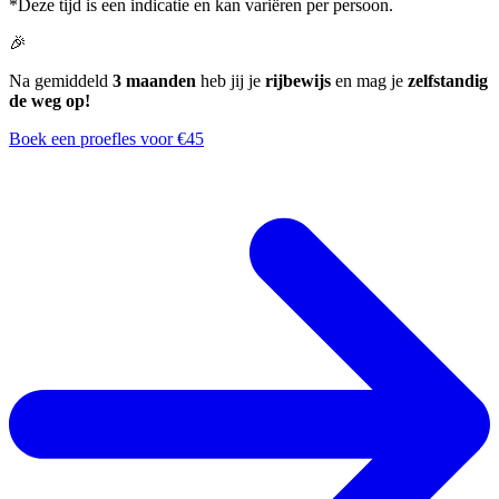
*Deze tijd is een indicatie en kan variëren per persoon.
🎉
Na gemiddeld
3 maanden
heb jij je
rijbewijs
en mag je
zelfstandig
de weg op!
Boek een proefles voor €45