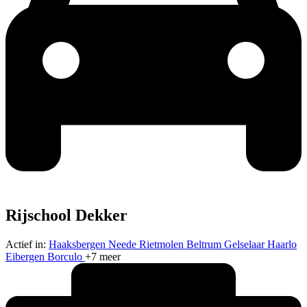
Rijschool Dekker
Actief in:
Haaksbergen
Neede
Rietmolen
Beltrum
Gelselaar
Haarlo
Eibergen
Borculo
+7 meer