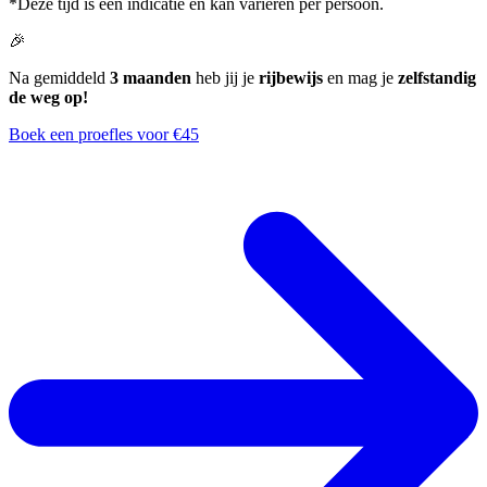
*Deze tijd is een indicatie en kan variëren per persoon.
🎉
Na gemiddeld
3 maanden
heb jij je
rijbewijs
en mag je
zelfstandig
de weg op!
Boek een proefles voor €45