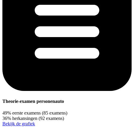
Theorie-examen personenauto
49%
eerste examens
(85 examens)
36%
herkansingen
(92 examens)
Bekijk de grafiek