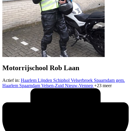
Motorrijschool Rob Laan
Actief in:
Haarlem
Lijnden
Schiphol
Velserbroek
Spaarndam gem.
Haarlem
Spaarndam
Velsen-Zuid
Nieuw-Vennep
+23 meer