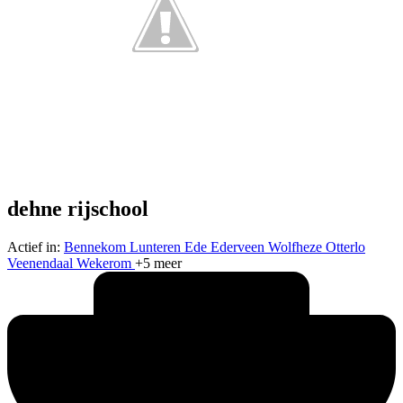
dehne rijschool
Actief in:
Bennekom
Lunteren
Ede
Ederveen
Wolfheze
Otterlo
Veenendaal
Wekerom
+5 meer