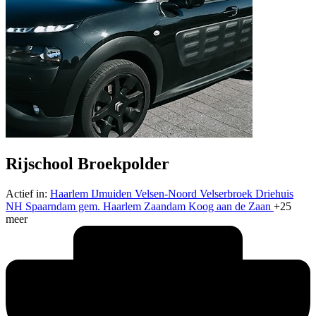
Rijschool Broekpolder
Actief in:
Haarlem
IJmuiden
Velsen-Noord
Velserbroek
Driehuis
NH
Spaarndam gem. Haarlem
Zaandam
Koog aan de Zaan
+25
meer