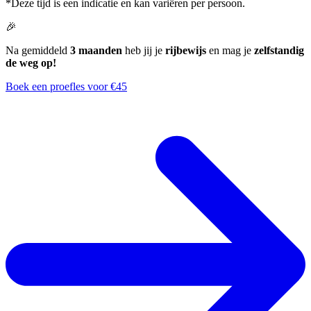
*Deze tijd is een indicatie en kan variëren per persoon.
🎉
Na gemiddeld
3 maanden
heb jij je
rijbewijs
en mag je
zelfstandig
de weg op!
Boek een proefles voor €45