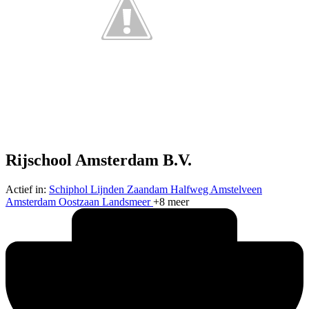
Rijschool Amsterdam B.V.
Actief in:
Schiphol
Lijnden
Zaandam
Halfweg
Amstelveen
Amsterdam
Oostzaan
Landsmeer
+8 meer