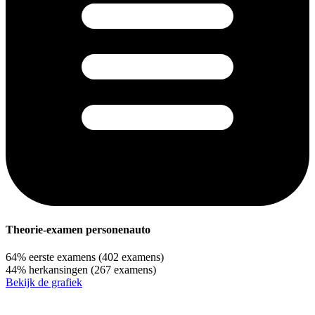
Theorie-examen personenauto
64%
eerste examens
(402 examens)
44%
herkansingen
(267 examens)
Bekijk de grafiek