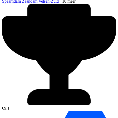
Spaarndam
Zaandam
Velsen-Zuid
+10 meer
69,1