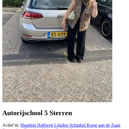
Autorijschool 5 Sterren
Actief in:
Haarlem
Halfweg
Lijnden
Schiphol
Koog aan de Zaan