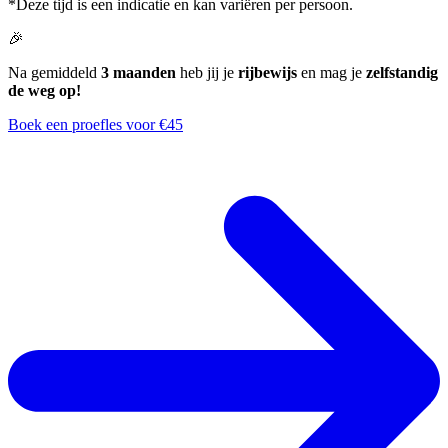
*Deze tijd is een indicatie en kan variëren per persoon.
🎉
Na gemiddeld
3 maanden
heb jij je
rijbewijs
en mag je
zelfstandig
de weg op!
Boek een proefles voor €45